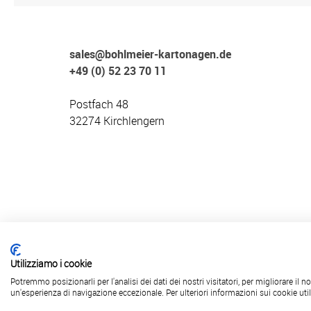
sales@bohlmeier-kartonagen.de
+49 (0) 52 23 70 11
Postfach 48
32274 Kirchlengern
Utilizziamo i cookie
© 2026 H. Bohlmeier & Co.KG
Potremmo posizionarli per l'analisi dei dati dei nostri visitatori, per migliorare il 
un'esperienza di navigazione eccezionale. Per ulteriori informazioni sui cookie uti