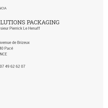
NCIA
LUTIONS PACKAGING
ieur Pierrick Le Henaff
Avenue de Brizeux
40 Pacé
NCE
: 07 49 62 62 07